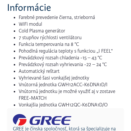
Informácie
Farebné prevedenie čierna, strieborná
WiFi modul
Cold Plasma generátor
7 stupňov rýchlosti ventilátoru
Funkcia temperovania na 8 °C
Pohodlná regulácia teploty s funkciou „I FEEL“
Prevádzkový rozsah chladenia -15 – 43 °C
Prevádzkový rozsah vyhrievania -22 – 24 °C
Automatický reštart
Vyhrievané šasi vonkajšej jednotky
Vnútorná jednotka GWH12ACC-K6DNA1D/I
Vnútornú jednotku je možné využiť aj v zostave
FREE-MATCH
Vonkajšia jednotka GWH12QC-K6DNA1D/O
GREE je čínska spoločnosť, ktorá sa špecializuje na