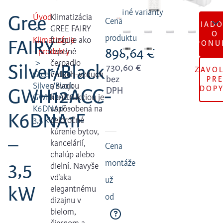
Gree
Úvod
Klimatizácia
Cena
ŽIAD
GREE FAIRY
O
produktu
Klimatizácie
funguje ako
FAIRY
PONU
898,64
€
- produkty
tepelné
čerpadlo
Silver/Black
730,60
€
ZAVO
Gree FAIRY
vzduch-vzduch
bez
PR
Silver/Black
a svojou
DOP
GWH12ACC-
DPH
GWH12ACC-
konštrukciou je
K6DNA1F –
uspôsobená na
K6DNA1F
3,5 kW
celoročné
kúrenie bytov,
–
kancelárií,
Cena
chalúp alebo
montáže
3,5
dielní. Navyše
vďaka
už
kW
elegantnému
od
dizajnu v
bielom,