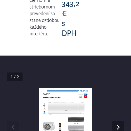
čiernom a
343,2
striebornom
€
prevedení sa
stane ozdobou
s
každého
DPH
interiéru.
1 / 2