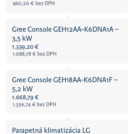
960,20
€
bez DPH
Wi-Fi
Gree Console GEH12AA-K6DNA1A –
Vykurovací výkon klimatizácie
3,5 kW
1.339,20
€
2.9
kW
—
5.3
kW
1.088,78
€
bez DPH
Hlučnosť vnútornej jednotky
30
dB
—
337
dB
Gree Console GEH18AA-K6DNA1F –
5,2 kW
Hlučnosť vonkajšej jednotky
1.668,79
€
1.356,74
€
bez DPH
31
dB
—
223
dB
Chladiaci výkon klimatizácie
Parapetná klimatizácia LG
2.6
kW
—
5.2
kW