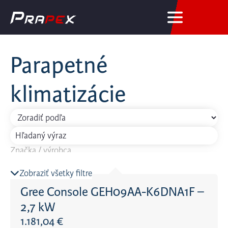
Parapetné
klimatizácie
Značka / výrobca
Vyberte...
Zobraziť všetky filtre
Energetická trieda - chladenie
Gree Console GEH09AA-K6DNA1F –
2,7 kW
Rozloha miestnosti
1.181,04
€