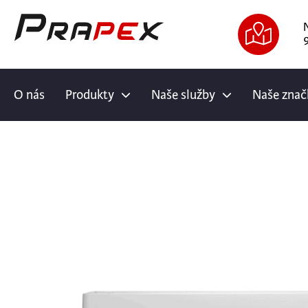
9
O nás
Produkty
Naše služby
Naše znač