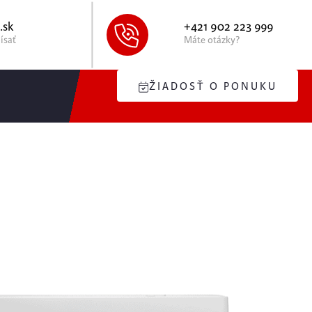
.sk
+421 902 223 999
ísať
Máte otázky?
ŽIADOSŤ O PONUKU
R GWH12AGC-
3,2 kW
Gree PULAR GWH12AGC-K6DNA1A – 3,2 kW
e každého, kto chce v letnom období efektívne chladiť alebo
 dizajn, tichá prevádzka a skvelá výbava z nej robia bestseller