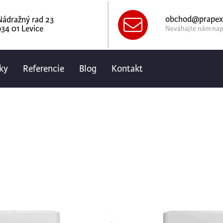
obchod@prapex
Nádražný rad 23
34 01 Levice
Neváhajte nám nap
ky
Referencie
Blog
Kontakt
Gree PULA
K6DNA1A – 
Úvod
Klimatizácie - produkty
Klimatizácia PULAR je vhodná pr
si prikúriť počas zimy. Elegantný