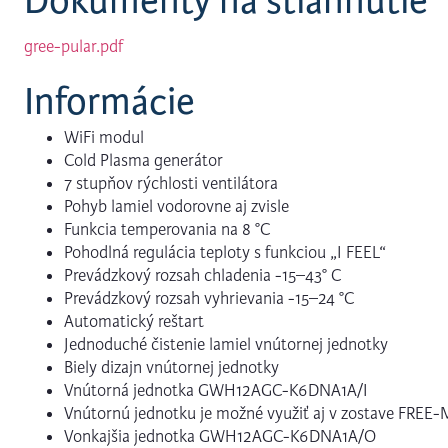
Dokumenty na stiahnutie
gree-pular.pdf
Informácie
WiFi modul
Cold Plasma generátor
7 stupňov rýchlosti ventilátora
Pohyb lamiel vodorovne aj zvisle
Funkcia temperovania na 8 °C
Pohodlná regulácia teploty s funkciou „I FEEL“
Prevádzkový rozsah chladenia -15–43° C
Prevádzkový rozsah vyhrievania -15–24 °C
Automatický reštart
Jednoduché čistenie lamiel vnútornej jednotky
Biely dizajn vnútornej jednotky
Vnútorná jednotka GWH12AGC-K6DNA1A/I
Vnútornú jednotku je možné využiť aj v zostave FRE
Vonkajšia jednotka GWH12AGC-K6DNA1A/O