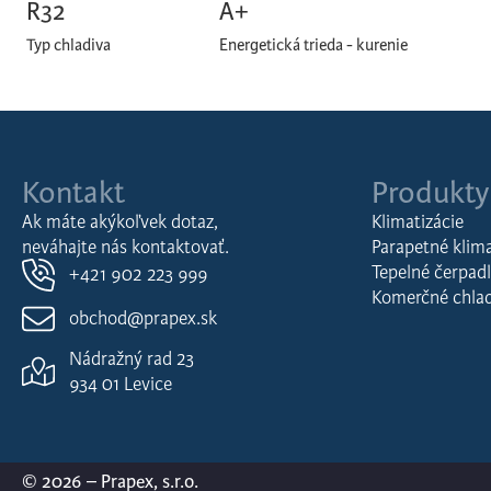
R32
A+
Typ chladiva
Energetická trieda - kurenie
Kontakt
Produkty
Ak máte akýkoľvek dotaz,
Klimatizácie
neváhajte nás kontaktovať.
Parapetné klima
Tepelné čerpad
+421 902 223 999
Komerčné chla
obchod@prapex.sk
Nádražný rad 23
934 01 Levice
© 2026 – Prapex, s.r.o.