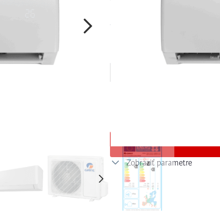
v portfóliu GREE.
Cena produktu
792,47
€
644,28
€
bez DPH
ŽIADOSŤ O PONUKU
Zobraziť parametre