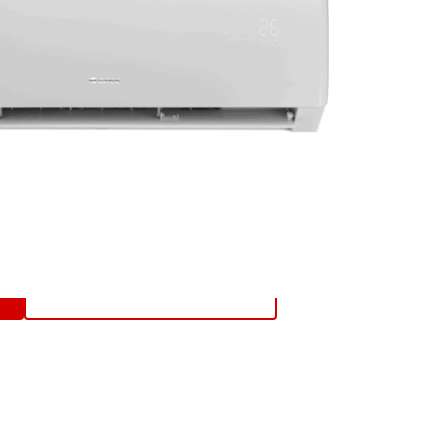
Cena montáže už od
343,2 € s DPH
ZAVOLAŤ PRE DOPYT