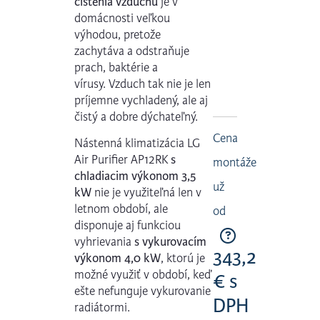
čistenia vzduchu
je v
domácnosti veľkou
výhodou, pretože
zachytáva a odstraňuje
prach, baktérie a
vírusy. Vzduch tak nie je len
príjemne vychladený, ale aj
čistý a dobre dýchateľný.
Cena
Nástenná klimatizácia LG
Air Purifier AP12RK
s
montáže
chladiacim výkonom 3,5
už
kW
nie je využiteľná len v
letnom období, ale
od
disponuje aj funkciou
vyhrievania
s
vykurovacím
343,2
výkonom 4,0 kW
, ktorú je
možné využiť v období, keď
€ s
ešte nefunguje vykurovanie
DPH
radiátormi.