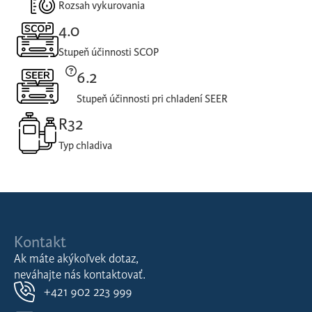
Rozsah vykurovania
4.0
Stupeň účinnosti SCOP
6.2
Stupeň účinnosti pri chladení SEER
R32
Typ chladiva
Kontakt
Ak máte akýkoľvek dotaz,
neváhajte nás kontaktovať.
+421 902 223 999