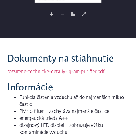
Dokumenty na stiahnutie
rozsirene-technicke-detaily-lg-air-purifier.pdf
Informácie
Funkcia
čistenia vzduchu
až do najmenších
mikro
častíc
PM1.0 filter – zachytáva najmenšie častice
energetická trieda
A++
dizajnový LED displej – zobrazuje výšku
kontaminácie vzduchu