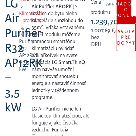
LG
Cena
ŽIADOS
Air Purifier AP12RK
je
O
produktu
Klimatizácie
ideálna do bytu alebo
Air
PONUK
1.239,70
€
- produkty
kancelárie
s rozlohou do
2
35m
. Vďaka vstavanému
Purifier
1.007,89
€
ZAVOLA
LG Air
Wi-Fi
modulu môžeme
bez
PRE
Purifier
pomocou smartfónu
DOPYT
R32
DPH
R32
klimatizáciu ovládať
AP12RK
odkiaľkoľvek na svete.
AP12RK
– 3,5
Aplikácia
LG SmartThinQ
kW
nám navyše umožní
–
monitorovať spotrebu
energie a nastaviť činnosť
3,5
jednotky v týždennom
programe.
kW
LG Air Purifier nie je len
klasickou klimatizáciou, ale
funguje aj ako čistička
vzduchu.
Funkcia