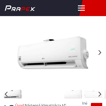
Úvod
Nástenná klimatizácia
LG