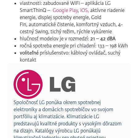
vlastnosti: zabudované WiFi – aplikácia LG
SmartThinQ –
Google Play
,
iOS,
aktívne riadenie
energie, displej spotreby energie, Gold
Fin, automatické čistenie, komfortný vzduch, 4-
cestný Swing, tichý režim, rýchle vykúrenie
hlučnosť modelov je v rozmedzí:
21 – 42 dBA
ročná spotreba energie pri chladení: 133 – 198 kWh
voliteľné
príslušenstvo: káblový ovládač, suchý
kontakt
Spoločnosť LG ponúka okrem spotrebnej
elektroniky a domácich spotrebičov vo svojom
portfóliu aj klimatizácie. Klimatizácie LG
predstavujú kvalitné produkty s vysokým dôrazom
na dizajn. Katalógy výrobcu LG ponúkajú
klimatizačné jednotky pre obytné priestory,