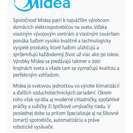
Spoločnosť Midea patrí k najväčším výrobcom
domácich elektrospotrebičov na svete. Vďaka
vlastným vývojovým centrám a vlastným továrňam
ponúka ľuďom vysoko kvalitné a technologicky
vyspelé produkty, ktoré ľuďom uľahčujú a
spríjemňujú každodenný život už viac ako 50 rokov.
Výrobky Midea sa predávajú takmer v 200
krajinách sveta a všade tam sa vyznačujú kvalitou a
perfektným vzhľadom.
Midea je svetovou jednotkou vo výrobe klimatizácií
a ďalších vzduchotechnických zariadení. Okrem
toho však vyrába aj moderné chladničky, spoľahlivé
práčky a sušičky či špičkové umývačky riadu. V
poslednej dobe sa pritom špecializuje aj na šikovné
(smart) spotrebiče, automatizáciu a práve
robotické vysávače.