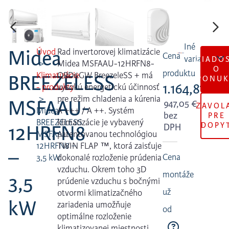
Midea
Úvod
Rad invertorovej klimatizácie
Cena
ŽIADO
Midea MSFAAU-12HRFN8-
O
produktu
Klimatizácie
QRD6GW BreezeleSS + má
BREEZELESS
PONU
1.164,87
€
- produkty
vysokú energetickú účinnosť
pre režim chladenia a kúrenia
MSFAAU-
947,05
€
ZAVOL
Midea
A +++ / A ++. Systém
bez
PRE
BREEZELESS
klimatizácie je vybavený
DOPY
12HRFN8
DPH
MSFAAU-
patentovanou technológiou
12HRFN8 –
TWIN FLAP ™, ktorá zaisťuje
–
Cena
3,5 kW
dokonalé rozloženie prúdenia
vzduchu. Okrem toho 3D
montáže
3,5
prúdenie vzduchu s bočnými
už
otvormi klimatizačného
kW
zariadenia umožňuje
od
optimálne rozloženie
klimatizovanej miestnosti.