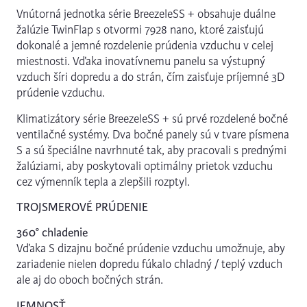
Vnútorná jednotka série BreezeleSS + obsahuje duálne
žalúzie TwinFlap s otvormi 7928 nano, ktoré zaisťujú
dokonalé a jemné rozdelenie prúdenia vzduchu v celej
miestnosti. Vďaka inovatívnemu panelu sa výstupný
vzduch šíri dopredu a do strán, čím zaisťuje príjemné 3D
prúdenie vzduchu.
Klimatizátory série BreezeleSS + sú prvé rozdelené bočné
ventilačné systémy. Dva bočné panely sú v tvare písmena
S a sú špeciálne navrhnuté tak, aby pracovali s prednými
žalúziami, aby poskytovali optimálny prietok vzduchu
cez výmenník tepla a zlepšili rozptyl.
TROJSMEROVÉ PRÚDENIE
360° chladenie
Vďaka S dizajnu bočné prúdenie vzduchu umožnuje, aby
zariadenie nielen dopredu fúkalo chladný / teplý vzduch
ale aj do oboch bočných strán.
JEMNOSŤ