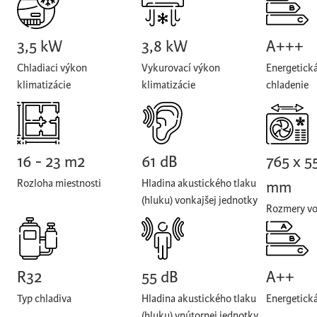
3,5 kW
3,8 kW
A+++
Chladiaci výkon
Vykurovací výkon
Energetická
klimatizácie
klimatizácie
chladenie
16 - 23 m2
61 dB
765 x 5
Rozloha miestnosti
Hladina akustického tlaku
mm
(hluku) vonkajšej jednotky
Rozmery vo
R32
55 dB
A++
Typ chladiva
Hladina akustického tlaku
Energetická
(hluku) vnútornej jednotky