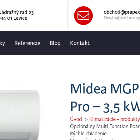
obchod@prapex
Nádražný rad 23
34 01 Levice
Neváhajte nám nap
ky
Referencie
Blog
Kontakt
Midea MGP2
Pro – 3,5 k
Úvod
Klimatizácie - produkty
Opcionálny Multi Function Boar
Rýchle chladenie