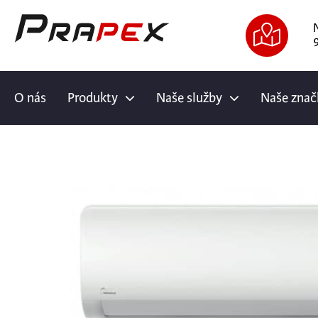
9
O nás
Produkty
Naše služby
Naše znač