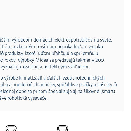
äčším výrobcom domácich elektrospotrebičov na svete.
ntrám a vlastným továrňam ponúka ľuďom vysoko
elé produkty, ktoré ľuďom uľahčujú a spríjemňujú
50 rokov. Výrobky Midea sa predávajú takmer v 200
a vyznačujú kvalitou a perfektným vzhľadom.
o výrobe klimatizácií a ďalších vzduchotechnických
ába aj moderné chladničky, spoľahlivé práčky a sušičky či
lednej dobe sa pritom špecializuje aj na šikovné (smart)
áve robotické vysávače.