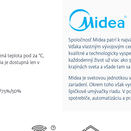
Spoločnosť Midea patrí k najv
Vďaka vlastným vývojovým ce
kvalitné a technologicky vysp
ená teplota pod 24 °C,
každodenný život už viac ako 
ia je dostupná len v
krajinách sveta a všade tam s
Midea je svetovou jednotkou v
zariadení. Okrem toho však vyr
0%/75%/50%
špičkové umývačky riadu. V pos
spotrebiče, automatizáciu a pr