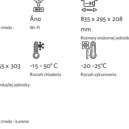
Áno
835 x 295 x 208
 trieda -
Wi-Fi
mm
Rozmery vnútornej jednot
55 x 303
-15 - 50° C
-20 -25°C
Rozsah chladenia
Rozsah vykurovania
nkajšej jednotky
 trieda - kurenie