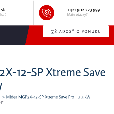
.sk
+421 902 223 999
ísať
Máte otázky?
ŽIADOSŤ O PONUKU
X-12-SP Xtreme Save
W
Midea MGP2X-12-SP Xtreme Save Pro – 3,5 kW
d*