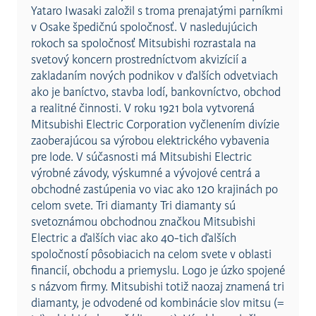
Yataro Iwasaki založil s troma prenajatými parníkmi
v Osake špedičnú spoločnosť. V nasledujúcich
rokoch sa spoločnosť Mitsubishi rozrastala na
svetový koncern prostredníctvom akvizícií a
zakladaním nových podnikov v ďalších odvetviach
ako je baníctvo, stavba lodí, bankovníctvo, obchod
a realitné činnosti. V roku 1921 bola vytvorená
Mitsubishi Electric Corporation vyčlenením divízie
zaoberajúcou sa výrobou elektrického vybavenia
pre lode. V súčasnosti má Mitsubishi Electric
výrobné závody, výskumné a vývojové centrá a
obchodné zastúpenia vo viac ako 120 krajinách po
celom svete. Tri diamanty Tri diamanty sú
svetoznámou obchodnou značkou Mitsubishi
Electric a ďalších viac ako 40-tich ďalších
spoločností pôsobiacich na celom svete v oblasti
financií, obchodu a priemyslu. Logo je úzko spojené
s názvom firmy. Mitsubishi totiž naozaj znamená tri
diamanty, je odvodené od kombinácie slov mitsu (=