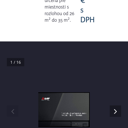
€
určená pre
miestnosti s
s
rozlohou od 26
DPH
2
2
m
do 35 m
.
1 / 16