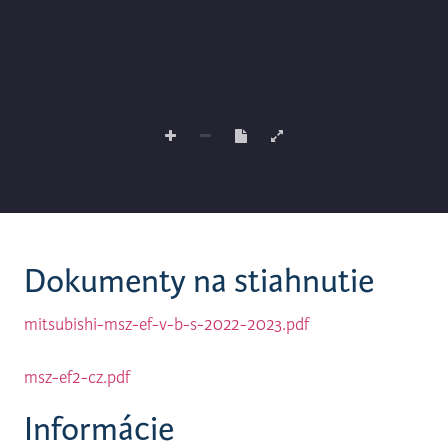
Dokumenty na stiahnutie
mitsubishi-msz-ef-v-b-s-2022-2023.pdf
msz-ef2-cz.pdf
Informácie