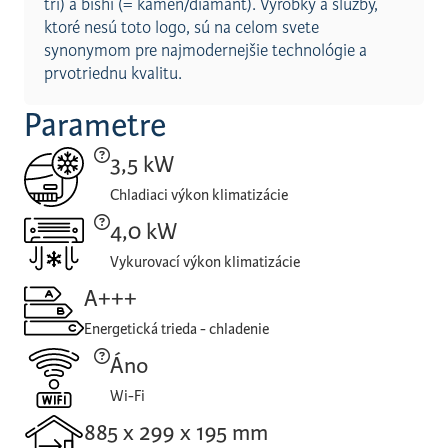
tri) a bishi (= kameň/diamant). Výrobky a služby,
ktoré nesú toto logo, sú na celom svete
synonymom pre najmodernejšie technológie a
prvotriednu kvalitu.
Parametre
3,5 kW
Chladiaci výkon klimatizácie
4,0 kW
Vykurovací výkon klimatizácie
A+++
Energetická trieda - chladenie
Áno
Wi-Fi
885 x 299 x 195 mm