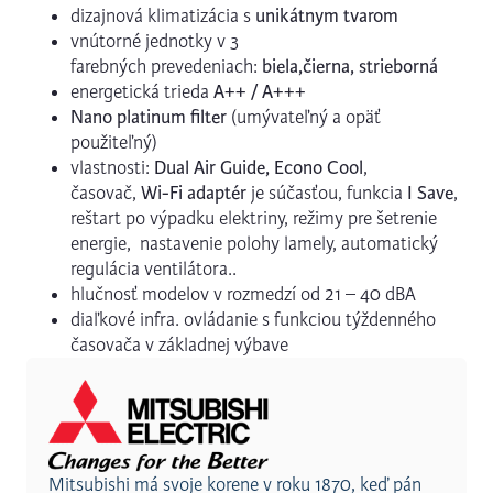
dizajnová klimatizácia s
unikátnym tvarom
vnútorné jednotky v 3
farebných prevedeniach:
biela,čierna, strieborná
energetická trieda
A++ / A+++
Nano platinum filter
(umývateľný a opäť
použiteľný)
vlastnosti:
Dual Air Guide, Econo Cool
,
časovač,
Wi-Fi adaptér
je súčasťou, funkcia
I Save
,
reštart po výpadku elektriny, režimy pre šetrenie
energie, nastavenie polohy lamely, automatický
regulácia ventilátora..
hlučnosť modelov v rozmedzí od 21 – 40 dBA
diaľkové infra. ovládanie s funkciou týždenného
časovača v základnej výbave
Mitsubishi má svoje korene v roku 1870, keď pán