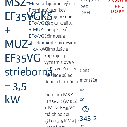
MSZ-
ZAVOL
Mitsubishi
najnáročnejších
bez
PRE
Premium
zákazníkov.
DOPY
EF35VGKS
DPH
MSZ-
Spájajú v sebe
EF35VGKS
vysokú kvalitu,
+
+ MUZ-
energetickú
EF35VG
účinnosť a
MUZ-
strieborná
moderný design.
– 3,5 kW
Klimatizácia
EF35VG
kopíruje aj
význam slova v
strieborná
jej názve Zen - v
Cena
preklade súlad,
montáže
– 3,5
ticho a harmónia.
už
Premium MSZ-
kW
od
EF35VGK (W,B,S)
+ MUZ-EF35VG
má chladiaci
343,2
výkon 3,5 kW a je