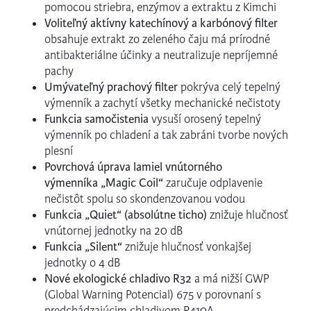
pomocou striebra, enzýmov a extraktu z Kimchi
Voliteľný aktívny katechínový a karbónový filter
obsahuje extrakt zo zeleného čaju má prírodné
antibakteriálne účinky a neutralizuje nepríjemné
pachy
Umývateľný prachový filter
pokrýva celý tepelný
výmenník a zachytí všetky mechanické nečistoty
Funkcia samočistenia
vysuší orosený tepelný
výmenník po chladení a tak zabráni tvorbe nových
plesní
Povrchová úprava lamiel vnútorného
výmenníka „Magic Coil“
zaručuje odplavenie
nečistôt spolu so skondenzovanou vodou
Funkcia „Quiet“ (absolútne ticho)
znižuje hlučnosť
vnútornej jednotky na 20 dB
Funkcia „Silent“
znižuje hlučnosť vonkajšej
jednotky o 4 dB
Nové ekologické chladivo R32
a má nižší GWP
(Global Warning Potencial) 675 v porovnaní s
predchádzajúcim chladivom R410A