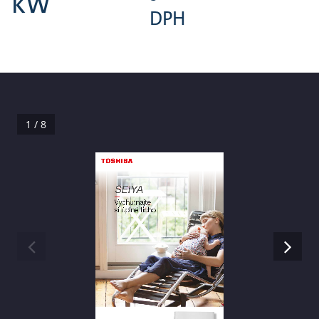
kW
DPH
1 / 8