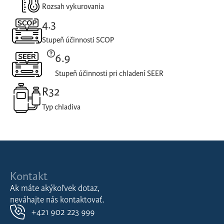
Rozsah vykurovania
4.3
Stupeň účinnosti SCOP
6.9
Stupeň účinnosti pri chladení SEER
R32
Typ chladiva
Kontakt
Ak máte akýkoľvek dotaz,
neváhajte nás kontaktovať.
+421 902 223 999