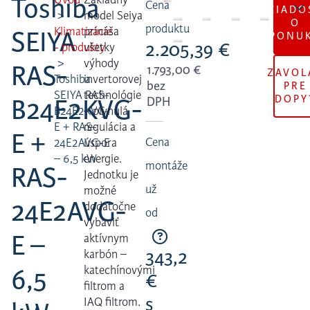
Toshiba
Cena
ŽIADO
model Seiya
O
produktu
Klimatizácie
prináša
SEIYA
PONU
2.205,39
€
- produkty
všetky
výhody
RAS-
1.793,00
€
ZAVOL
Toshiba
invertorovej
bez
PRE
SEIYA RAS-
technológie
DOPY
B24E2KVG-
DPH
B24E2KVG-
– plynulá
E + RAS-
regulácia a
E +
Cena
24E2AVG-E
úspora
– 6,5 kW
energie.
montáže
RAS-
Jednotku je
už
možné
24E2AVG-
dodatočne
od
vybaviť
E –
aktívnym
343,2
karbón –
6,5
katechínovými
€
filtrom a
s
IAQ filtrom.