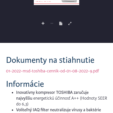
Dokumenty na stiahnutie
01-2022-msd-toshiba-cennik-od-01-08-2022-9.pdf
Informácie
Inovatívny kompresor TOSHIBA zaručuje
najvyššiu
energetickú účinnosť A++ (Hodnoty SEER
do 6,3)
Voliteľný IAQ filter
neutralizuje vírusy a baktérie