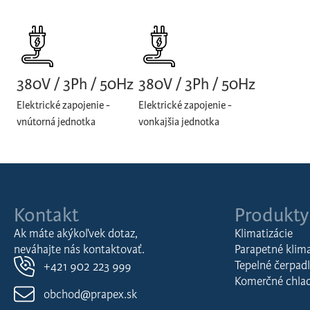
380V / 3Ph / 50Hz
380V / 3Ph / 50Hz
Elektrické zapojenie -
Elektrické zapojenie -
vnútorná jednotka
vonkajšia jednotka
Kontakt
Produkty
Ak máte akýkoľvek dotaz,
Klimatizácie
neváhajte nás kontaktovať.
Parapetné klima
Tepelné čerpad
+421 902 223 999
Komerčné chla
obchod@prapex.sk