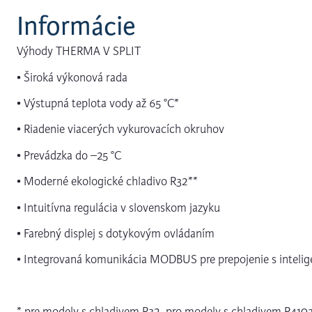
Informácie
Výhody THERMA V SPLIT
• Široká výkonová rada
• Výstupná teplota vody až 65 °C*
• Riadenie viacerých vykurovacích okruhov
• Prevádzka do –25 °C
• Moderné ekologické chladivo R32**
• Intuitívna regulácia v slovenskom jazyku
• Farebný displej s dotykovým ovládaním
• Integrovaná komunikácia MODBUS pre prepojenie s intel
* pre modely s chladivem R32, pro modely s chladivem R410a