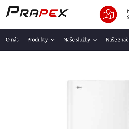
9
O nás
Produkty
Naše služby
Naše znač