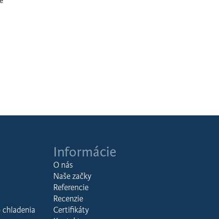
e
Informácie
O nás
Naše začky
Referencie
Recenzie
 chladenia
Certifikáty