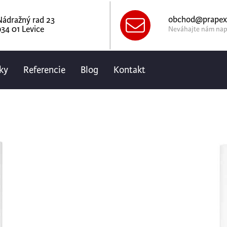
obchod@prapex
Nádražný rad 23
34 01 Levice
Neváhajte nám nap
ky
Referencie
Blog
Kontakt
LG Therma 
HN1636M.N
Úvod
Tepelné čerpadlá
LG
THERMA V SPLIT sú tepelné čer
môžu byť nainštalované až 50 m