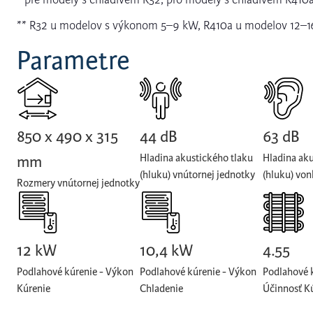
** R32 u modelov s výkonom 5–9 kW, R410a u modelov 12–
Parametre
850 x 490 x 315
44 dB
63 dB
Hladina akustického tlaku
Hladina aku
mm
(hluku) vnútornej jednotky
(hluku) von
Rozmery vnútornej jednotky
12 kW
10,4 kW
4.55
Podlahové kúrenie - Výkon
Podlahové kúrenie - Výkon
Podlahové 
Kúrenie
Chladenie
Účinnosť K