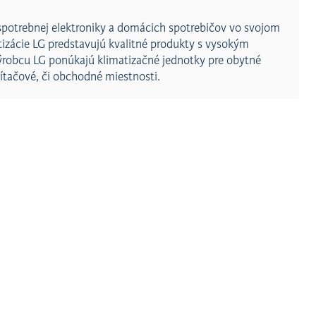
potrebnej elektroniky a domácich spotrebičov vo svojom
matizácie LG predstavujú kvalitné produkty s vysokým
ýrobcu LG ponúkajú klimatizačné jednotky pre obytné
očítačové, či obchodné miestnosti.