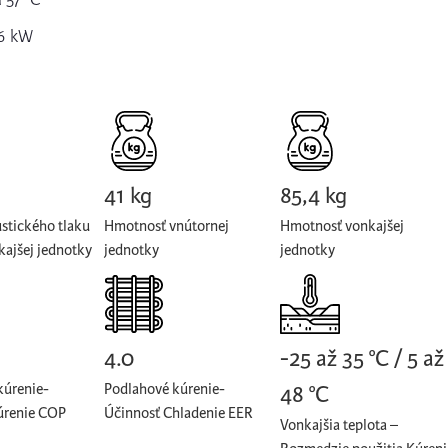
16 kW
41 kg
85,4 kg
stického tlaku
Hmotnosť vnútornej
Hmotnosť vonkajšej
kajšej jednotky
jednotky
jednotky
4.0
-25 až 35 °C / 5 až
kúrenie-
Podlahové kúrenie-
48 °C
úrenie COP
Účinnosť Chladenie EER
Vonkajšia teplota –