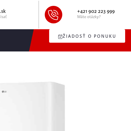
.sk
+421 902 223 999
ísať
Máte otázky?
ŽIADOSŤ O PONUKU
V Split s HU123MA.U33
K5 – 12kW
 Therma V Split s HU123MA.U33 HN1636M.NK5 – 12kW
padlá, které sú sdomom prepojené potrubím s chladivom a
etrov od vnútornej jednotky. Dávajú Vám tedy väčšiu