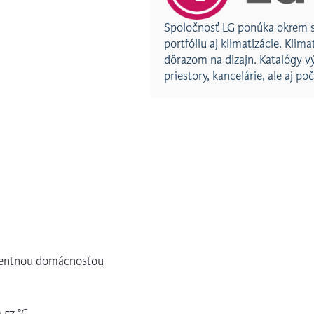
Spoločnosť LG ponúka okrem s
portfóliu aj klimatizácie. Kli
dôrazom na dizajn. Katalógy v
priestory, kancelárie, ale aj p
igentnou domácnosťou
 57 °C