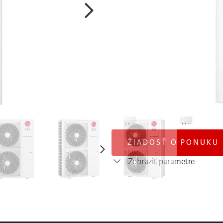
možnosť voľby, kam čerpadlo umi
Cena produktu
7.076,35
€
5.753,13
€
bez DPH
ŽIADOSŤ O PONUKU
Zobraziť parametre