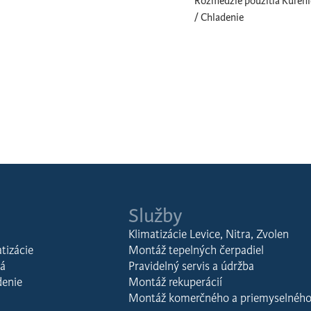
Rozmedzie použitia Kúreni
/ Chladenie
Služby
Klimatizácie Levice, Nitra, Zvolen
tizácie
Montáž tepelných čerpadiel
lá
Pravidelný servis a údržba
denie
Montáž rekuperácií
Montáž komerčného a priemyselného