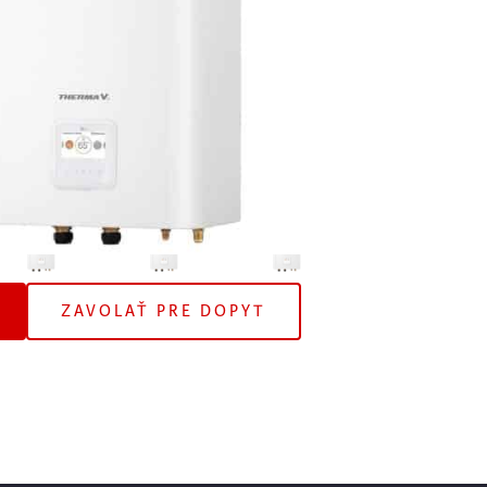
estniť, aby ste co nejmenej narušili design domu.
Cena montáže už od
600 € s DPH
ZAVOLAŤ PRE DOPYT