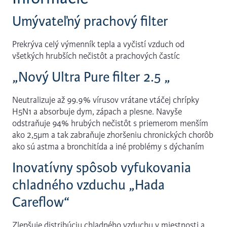
Umývateľný prachový filter
Prekrýva celý výmenník tepla a vyčistí vzduch od
všetkých hrubších nečistôt a prachových častíc
„Nový Ultra Pure filter 2.5 „
Neutralizuje až 99.9% vírusov vrátane vtáčej chrípky
H5N1 a absorbuje dym, zápach a plesne. Navyše
odstraňuje 94% hrubých nečistôt s priemerom menším
ako 2,5µm a tak zabraňuje zhoršeniu chronických chorôb
ako sú astma a bronchitída a iné problémy s dýchaním
Inovatívny spôsob vyfukovania
chladného vzduchu „Hada
Careflow“
Zlepšuje distribúciu chladného vzduchu v miestnosti a