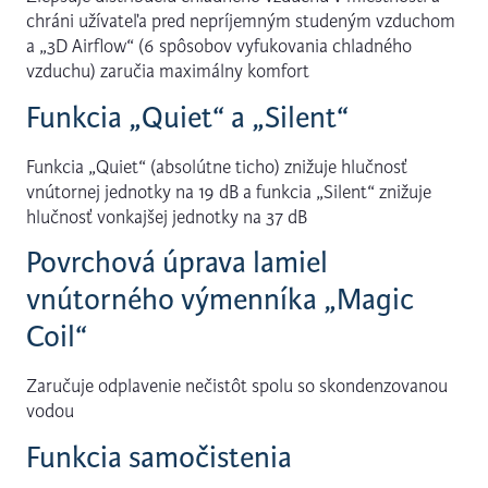
chráni užívateľa pred nepríjemným studeným vzduchom
a „3D Airflow“ (6 spôsobov vyfukovania chladného
vzduchu) zaručia maximálny komfort
Funkcia „Quiet“ a „Silent“
Funkcia „Quiet“ (absolútne ticho) znižuje hlučnosť
vnútornej jednotky na 19 dB a funkcia „Silent“ znižuje
hlučnosť vonkajšej jednotky na 37 dB
Povrchová úprava lamiel
vnútorného výmenníka „Magic
Coil“
Zaručuje odplavenie nečistôt spolu so skondenzovanou
vodou
Funkcia samočistenia