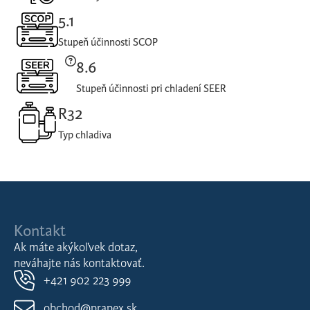
5.1
Stupeň účinnosti SCOP
8.6
Stupeň účinnosti pri chladení SEER
R32
Typ chladiva
Kontakt
Ak máte akýkoľvek dotaz,
neváhajte nás kontaktovať.
+421 902 223 999
obchod@prapex.sk