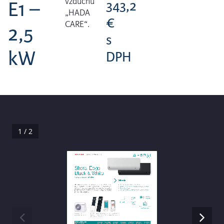
vzduchu
E1 –
343,2
„HADA
€
CARE“.
2,5
s
kW
DPH
1 / 2