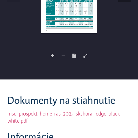
Dokumenty na stiahnutie
msd-prospekt-home-ras-2023-skshorai-edge-black-
white.pdf
Informácie