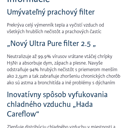
Umývateľný prachový filter
Prekrýva celý výmenník tepla a vyčistí vzduch od
všetkých hrubších nečistôt a prachových častíc
„Nový Ultra Pure filter 2.5 „
Neutralizuje až 99.9% vírusov vrátane vtáčej chrípky
H5N1 a absorbuje dym, zápach a plesne. Navyše
odstraňuje 94% hrubých nečistôt s priemerom menším
ako 2,5µm a tak zabraňuje zhoršeniu chronických chorôb
ako sú astma a bronchitída a iné problémy s dýchaním
Inovatívny spôsob vyfukovania
chladného vzduchu „Hada
Careflow“
Zlepšuje distribúciu chladného vzduchu v miestnosti a