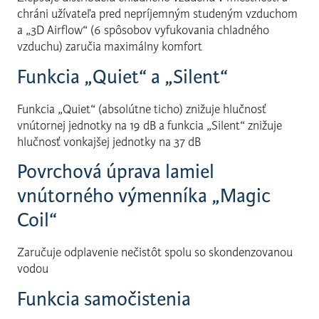
chráni užívateľa pred nepríjemným studeným vzduchom
a „3D Airflow“ (6 spôsobov vyfukovania chladného
vzduchu) zaručia maximálny komfort
Funkcia „Quiet“ a „Silent“
Funkcia „Quiet“ (absolútne ticho) znižuje hlučnosť
vnútornej jednotky na 19 dB a funkcia „Silent“ znižuje
hlučnosť vonkajšej jednotky na 37 dB
Povrchová úprava lamiel
vnútorného výmenníka „Magic
Coil“
Zaručuje odplavenie nečistôt spolu so skondenzovanou
vodou
Funkcia samočistenia