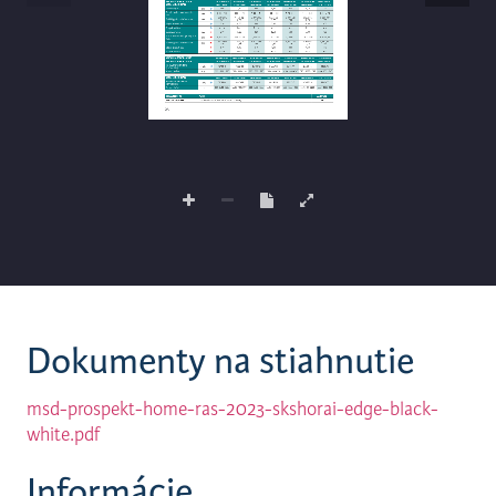
Dokumenty na stiahnutie
msd-prospekt-home-ras-2023-skshorai-edge-black-
white.pdf
Informácie