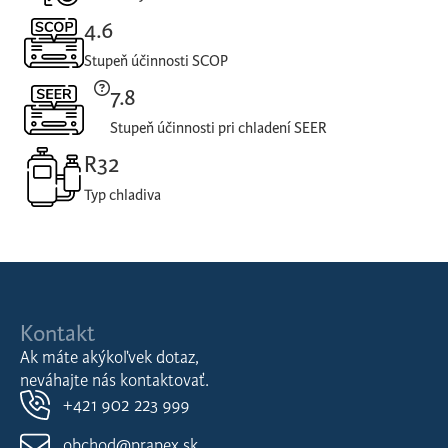
4.6
Stupeň účinnosti SCOP
7.8
Stupeň účinnosti pri chladení SEER
R32
Typ chladiva
Kontakt
Ak máte akýkoľvek dotaz,
neváhajte nás kontaktovať.
+421 902 223 999
obchod@prapex.sk