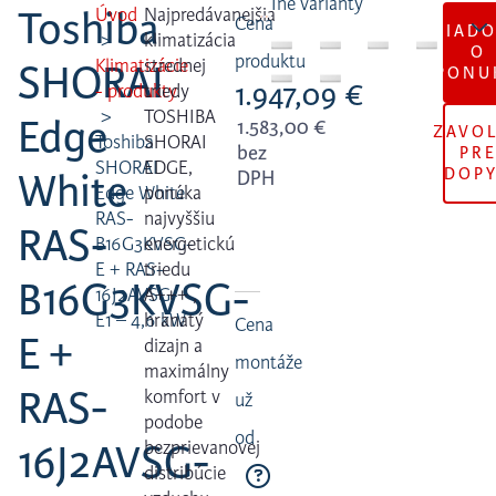
Toshiba
Úvod
Najpredávanejšia
Cena
ŽIAD
klimatizácia
O
produktu
Klimatizácie
strednej
SHORAI
PONU
1.947,09
€
- produkty
triedy
TOSHIBA
Edge
1.583,00
€
ZAVO
Toshiba
SHORAI
bez
PR
SHORAI
EDGE,
DOP
White
DPH
Edge White
ponúka
RAS-
najvyššiu
RAS-
B16G3KVSG-
energetickú
E + RAS-
triedu
B16G3KVSG-
16J2AVSG-
A+++ ,
E1 – 4,6 kW
hranatý
Cena
E +
dizajn a
montáže
maximálny
RAS-
komfort v
už
podobe
od
16J2AVSG-
bezprievanovej
distribúcie