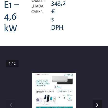
vzduchu
E1 –
343,2
„HADA
€
CARE“.
4,6
s
kW
DPH
1 / 2