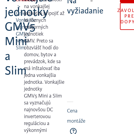
Na
na vonkajšej
jednotky
vyžiadanie
ZAVO
Gree
jednotke pripojiť až
PR
Vonkajšie
16 rôznych
DOP
GMV5
jednotky
vnútorných
GMV5
jednotiek
Mini
Mini a
GMV. Preto sa
Slim
obzvlášť hodí do
a
domov, bytov a
prevádzok, kde sa
Slim
má inštalovať iba
jedna vonkajšia
jednotka. Vonkajšie
jednotky
GMV5 Mini a Slim
sa vyznačujú
najnovšou DC
Cena
inverterovou
montáže
reguláciou a
výkonnými