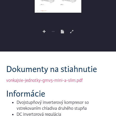
Dokumenty na stiahnutie
vonkajsie-jednotky-gmv5-mini-a-slim.pdf
Informácie
Dvojstupňový inverterový kompresor so
vstrekovaním chladiva druhého stupňa
DC invertorová regulácia