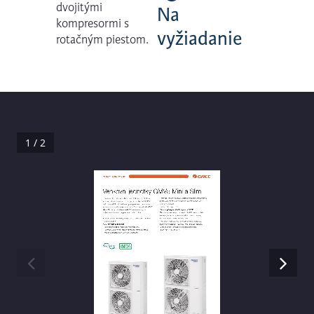
dvojitými
Na
kompresormi s
vyžiadanie
rotačným piestom.
1 / 2