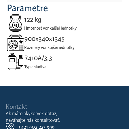
Parametre
122 kg
Hmotnosť vonkajšej jednotky
900x340x1345
Rozmery vonkajšej jednotky
R410A/3,3
Typ chladiva
Kontakt
Ak máte akýkoľvek dotaz,
neváhajte nás kontaktovať.
+421 902 223 999