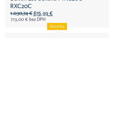
RXC20C
1.030,74
€
876,99
€
713,00
€
bez DPH
Novinka
Panasonic AQUAREA High
Performance All in One 9kW WH-
UDZ09KE5 + WH-ADC0309K3E5
9.586,83
€
7.794,17
€
bez DPH