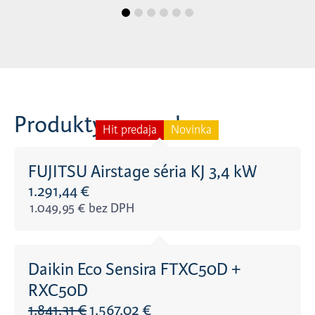
Produkty v ponuke
Hit predaja
Novinka
FUJITSU Airstage séria KJ 3,4 kW
1.291,44
€
1.049,95
€
bez DPH
Daikin Eco Sensira FTXC50D +
RXC50D
1.841,31
€
1.567,02
€