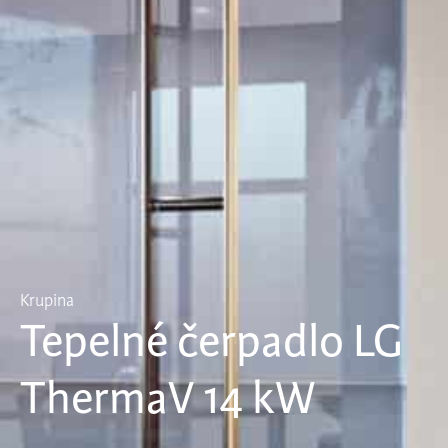
Krupina
Tepelné čerpadlo LG
ThermaV 14 kW